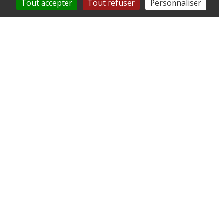
Tout accepter
Tout refuser
Personnaliser
Retrouvez-nous sur les
réseaux sociaux
Mairie de Pierrefonds
Place de L Hôtel de ville
60350 Pierrefonds
03 44 42 80 38
Accéder au formulaire de contact